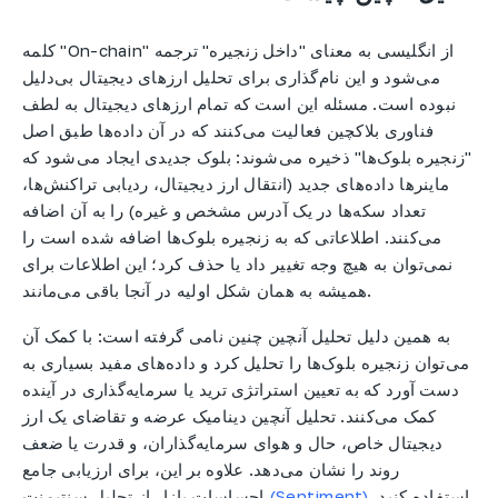
کلمه "On-chain" از انگلیسی به معنای "داخل زنجیره" ترجمه
می‌شود و این نام‌گذاری برای تحلیل ارزهای دیجیتال بی‌دلیل
نبوده است. مسئله این است که تمام ارزهای دیجیتال به لطف
فناوری بلاکچین فعالیت می‌کنند که در آن داده‌ها طبق اصل
"زنجیره بلوک‌ها" ذخیره می‌شوند: بلوک جدیدی ایجاد می‌شود که
ماینرها داده‌های جدید (انتقال ارز دیجیتال، ردیابی تراکنش‌ها،
تعداد سکه‌ها در یک آدرس مشخص و غیره) را به آن اضافه
می‌کنند. اطلاعاتی که به زنجیره بلوک‌ها اضافه شده است را
نمی‌توان به هیچ وجه تغییر داد یا حذف کرد؛ این اطلاعات برای
همیشه به همان شکل اولیه در آنجا باقی می‌مانند.
به همین دلیل تحلیل آنچین چنین نامی گرفته است: با کمک آن
می‌توان زنجیره بلوک‌ها را تحلیل کرد و داده‌های مفید بسیاری به
دست آورد که به تعیین استراتژی ترید یا سرمایه‌گذاری در آینده
کمک می‌کنند. تحلیل آنچین دینامیک عرضه و تقاضای یک ارز
دیجیتال خاص، حال و هوای سرمایه‌گذاران، و قدرت یا ضعف
روند را نشان می‌دهد. علاوه بر این، برای ارزیابی جامع
استفاده کنید.
(Sentiment)
احساسات بازار از تحلیل سنتیمنت