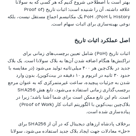
بهتر است با اصطلاحی شروع کنیم که هر کسی که به سولانا
علاقه داشته، آن را شنیده است: اثبات تاریخ (Proof of
History یا PoH). PoH یک مکانیسم اجماع مستقل نیست، بلکه
نوعی بهینه‌سازی برای اثبات سهام است.
اصل عملکرد اثبات تاریخ
اثبات تاریخ (PoH) شامل تعیین برچسب‌های زمانی برای
تراکنش‌ها هنگام اضافه شدن آن‌ها به بلاک سولانا است. یک بلاک
جدید در بلاک‌چین هر ۴۰۰ میلی‌ثانیه تولید می‌شود (در مقایسه با
حدود ۳۰ ثانیه در اتریوم و ۱۰ دقیقه در بیت‌کوین). بدون وارد
شدن به جزئیات پیچیده، ساعت غیرمتمرکزی که به عنوان مرجع
برچسب‌گذاری زمانی استفاده می‌شود، تابع هش SHA256
است. نام این تابع ممکن است برای شما آشنا باشد؛ زیرا در
بلاک‌چین بیت‌کوین با الگوریتم اثبات کار (Proof of Work)
پیاده‌سازی شده است.
برخلاف پادشاه ارزهای دیجیتال که در آن از SHA256 برای
«حل» معادلات جهت ایجاد بلاک جدید استفاده می‌شود، سولانا