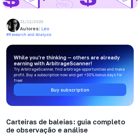
21/12/2025
Autores:
Leo
#Research and Analysis
While you're thinking — others are already
earning
with ArbitrageScanner!
Try ArbitrageScanner, find arbitrage opportunities and make
profit. Buy a subscription now and get +30% bonus days for
free!
Buy subscription
Carteiras de baleias: guia completo
de observação e análise