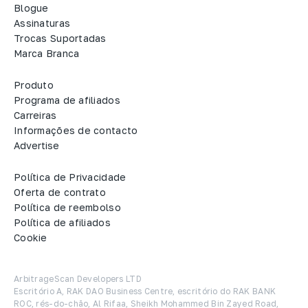
Blogue
Assinaturas
Trocas Suportadas
Marca Branca
Produto
Programa de afiliados
Carreiras
Informações de contacto
Advertise
Política de Privacidade
Oferta de contrato
Política de reembolso
Política de afiliados
Cookie
ArbitrageScan Developers LTD

Escritório A, RAK DAO Business Centre, escritório do RAK BANK 
ROC, rés-do-chão, Al Rifaa, Sheikh Mohammed Bin Zayed Road, 