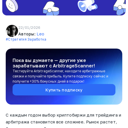
22/01/2026
Авторы:
Leo
#Стратегия Заработка
Пока вы думаете — другие уже
зарабатывают
с ArbitrageScanner!
Тестируйте ArbitrageScanner, находите арбитражные
связки и получайте прибыль. Купите подписку сейчас и
получите +30% бонусных дней в подарок!
Купить подписку
С каждым годом выбор криптобиржи для трейдинга и
арбитража становится все сложнее. Рынок растет,