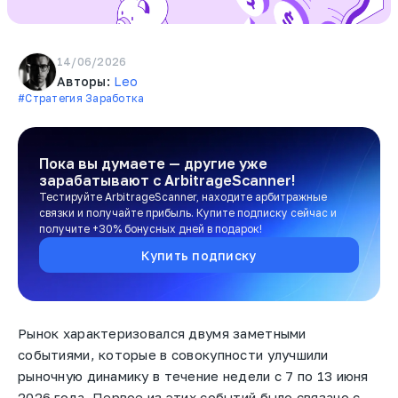
14/06/2026
Авторы:
Leo
#Стратегия Заработка
Пока вы думаете — другие уже
зарабатывают
с ArbitrageScanner!
Тестируйте ArbitrageScanner, находите арбитражные
связки и получайте прибыль. Купите подписку сейчас и
получите +30% бонусных дней в подарок!
Купить подписку
Рынок характеризовался двумя заметными
событиями, которые в совокупности улучшили
рыночную динамику в течение недели с 7 по 13 июня
2026 года. Первое из этих событий было связано с