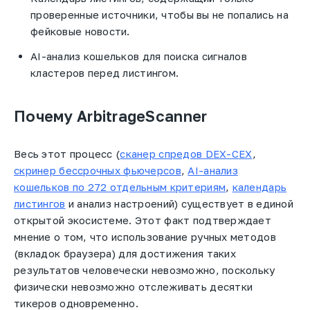
проверенные источники, чтобы вы не попались на
фейковые новости.
AI-анализ кошельков для поиска сигналов
кластеров перед листингом.
Почему ArbitrageScanner
Весь этот процесс (
сканер спредов DEX-CEX
,
скринер бессрочных фьючерсов
,
AI-анализ
кошельков по 272 отдельным критериям
,
календарь
листингов
и анализ настроений) существует в единой
открытой экосистеме. Этот факт подтверждает
мнение о том, что использование ручных методов
(вкладок браузера) для достижения таких
результатов человечески невозможно, поскольку
физически невозможно отслеживать десятки
тикеров одновременно.