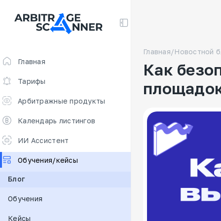
Главная
/
Новостной б
Главная
Как безо
Тарифы
площадо
Арбитражные продукты
Скринер для арбитража
Календарь листингов
Арбитраж фьючерсов 🔥
ИИ Ассистент
Free
Обучения/кейсы
Ставки финансирования
Блог
Сканер для арбитража
Обучения
New
DEX scanner
Кейсы
Калькулятор спредов