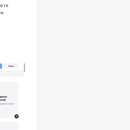
жете
мы