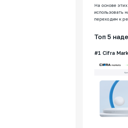
На основе этих
использовать н
переходим к ре
Топ 5 над
#1 Cifra Mar