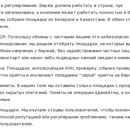
и регулирование. Биржа должна работать в стране, где
а легализована, а компания может работать полностью в б
мы собрали площадки из Беларуси и Казахстана. В обеих с
льна.
2P. Поскольку обмены с частными лицами это небезопасно 
блокировкам, мы решили отобрать площадки, на которых 
бмен напрямую с биржей, без задействования частных лиц
овки карт или каких-либо подводных камней сведен к мини
ка. Площадки, использующие AML проверку, обычно прове
ток крипты и исключают попадание “серой” крипты на бир
лимиты. В нашем топе мы оставили только площадки с проз
ез скрытых платежей. Лимиты на операции адекватны, а к
чные.
лощадки. Мы изучали отзывы пользователей, чтобы исклю
плохой репутацией или регулярными проблемами, такими к
пользователей.