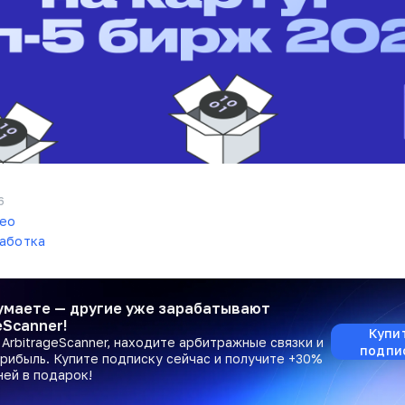
6
eo
работка
умаете — другие уже зарабатывают
eScanner!
Купи
ArbitrageScanner, находите арбитражные связки и
подпи
рибыль. Купите подписку сейчас и получите +30%
ней в подарок!