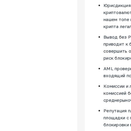
Юрисдикция 
криптовалют
нашем топе 
крипта лега
Вывод без P
приводит к 
совершить о
риск блокир
AML провер
входящий по
Комиссии и 
комиссией б
среднерыно
Репутация п
площадки с 
блокировки 