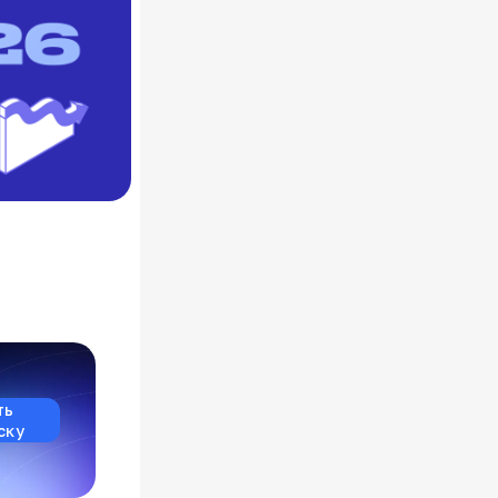
ть
ску