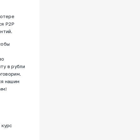
потере
ся P2P
антий.
собы
во
ту в рубли
оговорим.
ся нашим
пим!
 курс