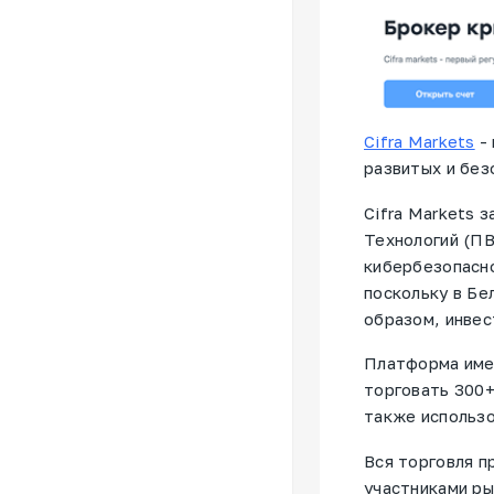
Cifra Markets
- 
развитых и без
Cifra Markets 
Технологий (П
кибербезопасно
поскольку в Бе
образом, инве
Платформа имее
торговать 300+
также использо
Вся торговля п
участниками ры