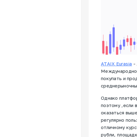
ATAIX Eurasia
-
Международног
покупать и про
среднерыночны
Однако платфор
поэтому ,если 
оказаться выше
регулярно поль
отличному курс
рубли, площадк