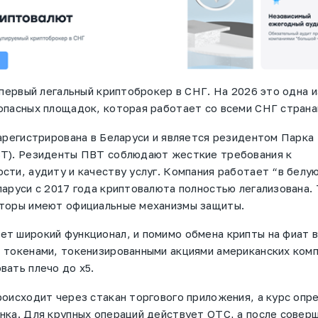
первый легальный криптоброкер в СНГ. На 2026 это одна и
опасных площадок, которая работает со всеми СНГ страна
зарегистрирована в Беларуси и является резидентом Парка
ВТ). Резиденты ПВТ соблюдают жесткие требования к
сти, аудиту и качеству услуг. Компания работает “в белу
ларуси с 2017 года криптовалюта полностью легализована.
сторы имеют официальные механизмы защиты.
т широкий функционал, и помимо обмена крипты на фиат 
 токенами, токенизированными акциями американских комп
вать плечо до х5.
роисходит через стакан торгового приложения, а курс опр
нка. Для крупных операций действует OTC, а после совер