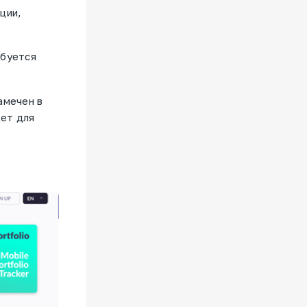
ции,
ебуется
амечен в
дет для