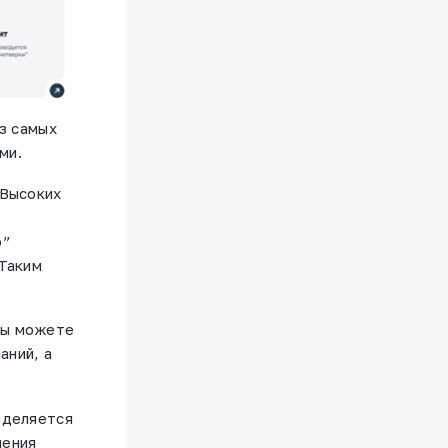
з самых
ми.
 Высоких
ю”
 Таким
вы можете
аний, а
еделяется
шения