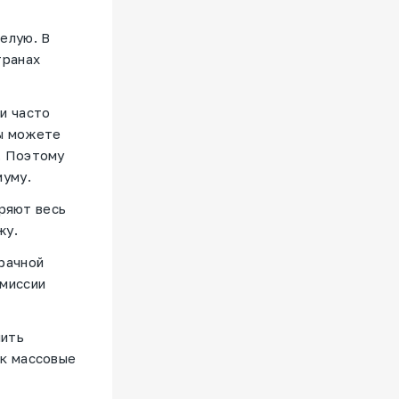
елую. В
транах
и часто
вы можете
. Поэтому
муму.
ряют весь
жу.
рачной
омиссии
чить
ак массовые