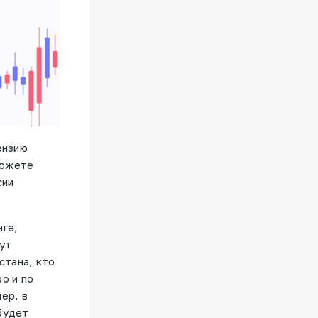
ензию
можете
сии
нге,
гут
стана, кто
о и по
ер, в
будет