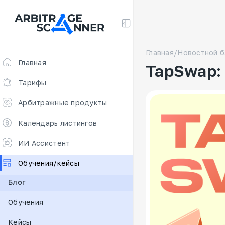
Главная
/
Новостной б
Главная
TapSwap:
Тарифы
Арбитражные продукты
Скринер для арбитража
Календарь листингов
Арбитраж фьючерсов 🔥
ИИ Ассистент
Free
Обучения/кейсы
Ставки финансирования
Блог
Сканер для арбитража
Обучения
New
DEX scanner
Кейсы
Калькулятор спредов