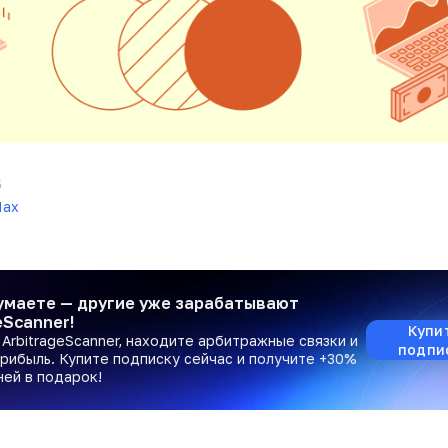
5
ax
умаете — другие уже зарабатывают
eScanner!
Купи
ArbitrageScanner, находите арбитражные связки и
подпи
рибыль. Купите подписку сейчас и получите +30%
ней в подарок!