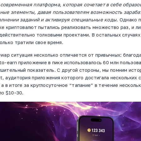
 современная платформа, которая сочетает в себе образ
ьные элементы, давая пользователям возможность зараба
олнении заданий и активируя специальные коды.
Однако 
ке криптовалют пытались реализовать множество раз, и л
действительно толковыми проектами. В остальных случаях
олько тратили свое время.
Swap ситуация несколько отличается от привычных: благод
to-earn приложение в пике использовалось 60 млн пользов
шительный показатель. С другой стороны, мы помним исто
, аудитория приложения которого достигала нескольких 
 а в итоге за круглосуточное “тапание” в течение несколь
по $10-30.