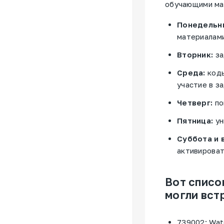
обучающими мат
Понедельн
материалами
Вторник:
за
Среда:
коды
участие в з
Четверг:
по
Пятница:
ун
Суббота и 
активироват
Вот списо
могли вст
739002: Watc