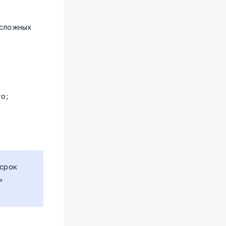
есложных
то;
 срок
ь