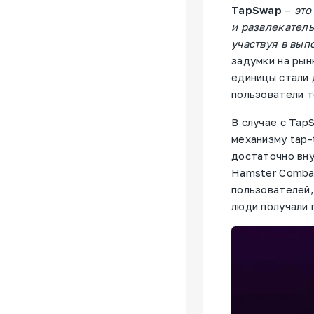
TapSwap
–
это
и развлекател
участвуя в вып
задумки на рын
единицы стали 
пользователи т
В случае с Tap
механизму tap-
достаточно вну
Hamster Combat
пользователей,
люди получали 