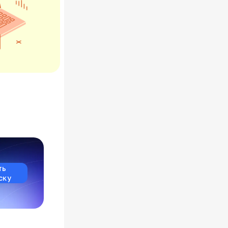
ть
ску