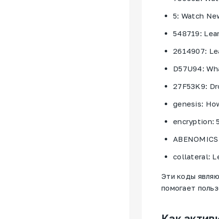
5: Watch Ne
548719: Lear
2614907: Le
D57U94: What
27F53K9: Dr
genesis: Ho
encryption:
ABENOMICS: 
collateral: 
Эти коды явля
помогает польз
Как актив