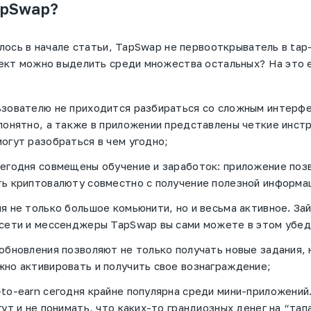
apSwap?
лось в начале статьи, TapSwap не первооткрыватель в tap-
ект можно выделить среди множества остальных? На это 
зователю не приходится разбираться со сложным интерфе
понятно, а также в приложении представлены четкие инстр
огут разобраться в чем угодно;
егодня совмещены обучение и заработок: приложение поз
ь криптовалюту совместно с получение полезной информа
я не только большое комьюнити, но и весьма активное. Зай
сети и мессенджеры TapSwap вы сами можете в этом убе
обновления позволяют не только получать новые задания, 
но активировать и получить свое вознаграждение;
to-earn сегодня крайне популярна среди мини-приложений
гут и не понимать, что каких-то грандиозных денег на “тап