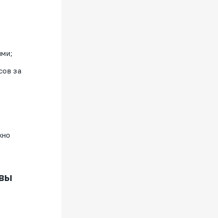
ями;
сов за
жно
 вы