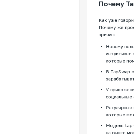
Почему T
Как уже говори
Почему же про
причин:
Новому поль
интуитивно 
которые пом
В TapSwap с
зарабатыват
У приложени
социальные 
Регулярные 
которые мож
Модель tap-
на рынке мо