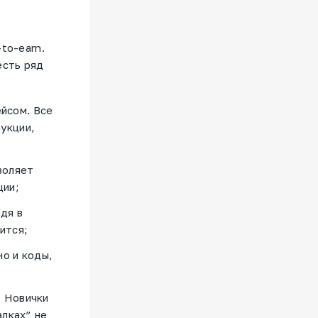
to-earn.
есть ряд
йсом. Все
укции,
воляет
ции;
дя в
дится;
но и коды,
. Новички
алках” не