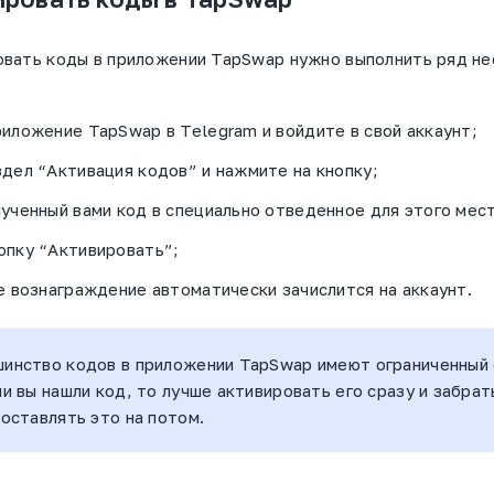
овать коды в приложении TapSwap нужно выполнить ряд н
иложение TapSwap в Telegram и войдите в свой аккаунт;
дел “Активация кодов” и нажмите на кнопку;
ученный вами код в специально отведенное для этого мес
опку “Активировать”;
е вознаграждение автоматически зачислится на аккаунт.
шинство кодов в приложении TapSwap имеют ограниченный
ли вы нашли код, то лучше активировать его сразу и забрат
 оставлять это на потом.