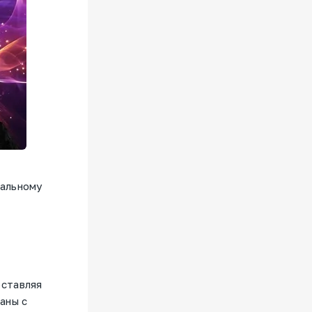
мальному
оставляя
аны с