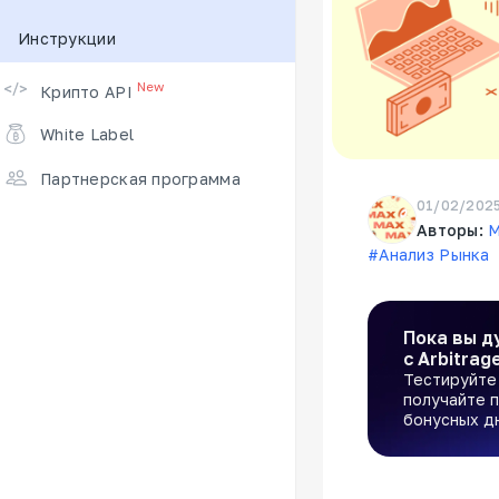
Инструкции
Поддерживаемые биржи
New
Крипто API
White Label
Партнерская программа
01/02/202
Авторы:
M
#Анализ Рынка
Пока вы д
с Arbitrag
Тестируйте 
получайте п
бонусных д