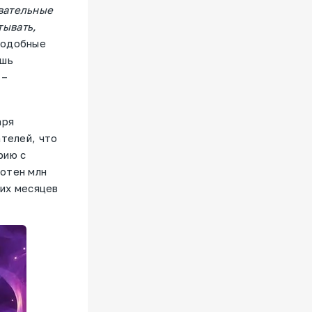
овательные
тывать,
подобные
ишь
 –
аря
ателей, что
рию с
сотен млн
ких месяцев