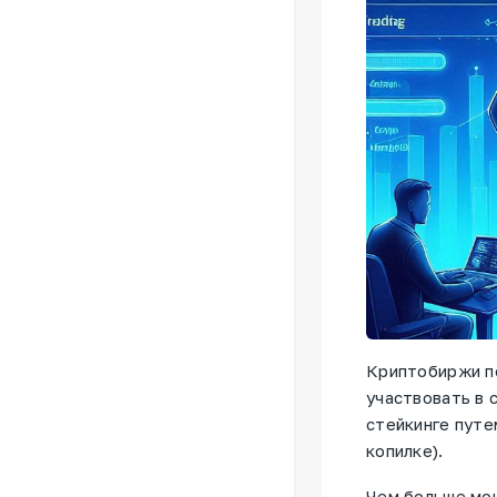
Криптобиржи п
участвовать в 
стейкинге путе
копилке).
Чем больше мон