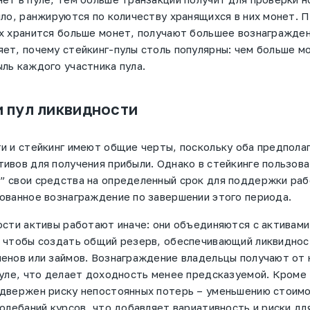
ило, ранжируются по количеству хранящихся в них монет. 
х хранится больше монет, получают большее вознагражден
ет, почему стейкинг-пулы столь популярны: чем больше мо
ль каждого участника пула.
и пул ликвидности
и и стейкинг имеют общие черты, поскольку оба предпола
ивов для получения прибыли. Однако в стейкинге пользов
 свои средства на определенный срок для поддержки раб
ованное вознаграждение по завершении этого периода.
ости активы работают иначе: они объединяются с активами
 чтобы создать общий резерв, обеспечивающий ликвиднос
енов или займов. Вознаграждение владельцы получают от 
пуле, что делает доходность менее предсказуемой. Кроме 
одвержен риску непостоянных потерь – уменьшению стоим
колебаний курсов, что добавляет вариативность и риски дл