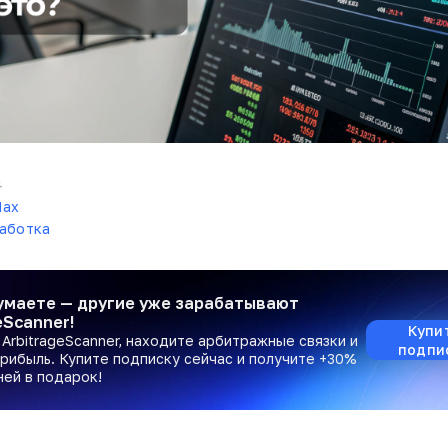
4
ax
работка
умаете — другие уже зарабатывают
eScanner!
Купи
ArbitrageScanner, находите арбитражные связки и
подпи
рибыль. Купите подписку сейчас и получите +30%
ней в подарок!