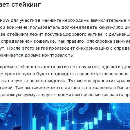
ает стейкинг
PoW для участия в майнинге необходимы вычислительные 
oS все иначе: пользователь должен владеть каким-либо ц
ове стейкинга лежит покупка цифрового актива, с дальнейш
 определенном кошельке. Как правило, блокировка занима
ут. После этого актив производит синхронизацию с опред
 начинается добыча криптовалюты.
 время стейкинга вывести актив не получится, однако и дел
ам просто нужно будет подождать заранее установленное
 вы получите вознаграждение. Тут можно провести паралл
темой. Там вы также можете оставить на хранение в банке
енежную сумму, а спустя время вам начисляется за это пр