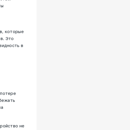
ты
в, которые
в. Это
видность в
 потере
збежать
на
тройство не