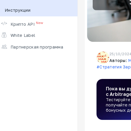
Инструкции
Поддерживаемые биржи
New
Крипто API
White Label
Партнерская программа
25/10/202
Авторы:
M
#Стратегия За
Пока вы д
с Arbitrag
Тестируйте 
получайте п
бонусных д