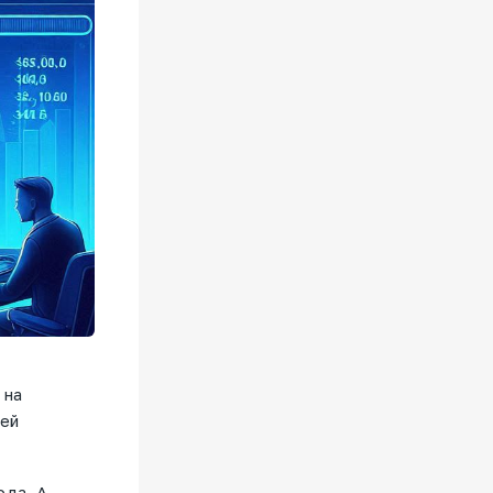
 на
щей
ода. А