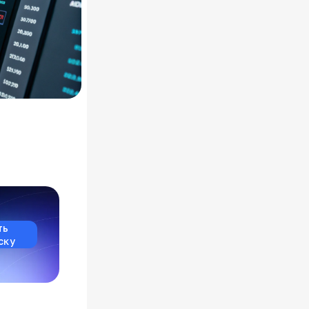
ть
ску