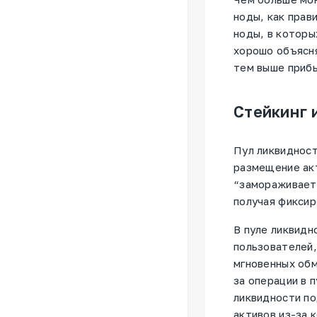
ноды, как прав
ноды, в которы
хорошо объясня
тем выше прибы
Стейкинг 
Пул ликвидност
размещение акт
“замораживает”
получая фиксир
В пуле ликвидн
пользователей,
мгновенных обм
за операции в 
ликвидности п
активов из-за 