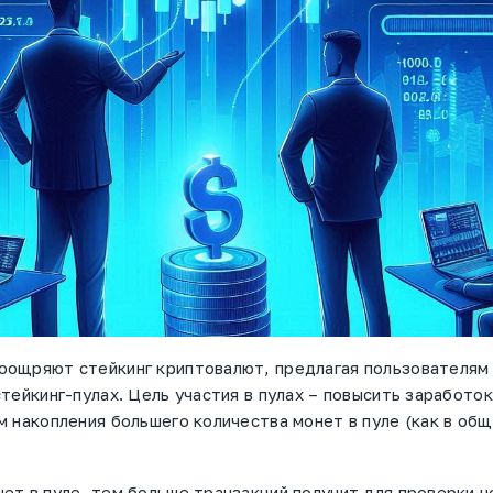
оощряют стейкинг криптовалют, предлагая пользователям
стейкинг-пулах. Цель участия в пулах – повысить заработок
м накопления большего количества монет в пуле (как в об
ет в пуле, тем больше транзакций получит для проверки н