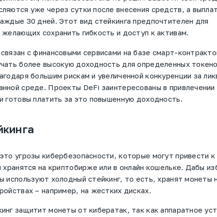
ляются уже через сутки после внесения средств, а выпла
аждые 30 дней. Этот вид стейкинга предпочтителен для
 желающих сохранить гибкость и доступ к активам.
связан с финансовыми сервисами на базе смарт-контракто
чать более высокую доходность для определенных токено
агодаря большим рискам и увеличенной конкуренции за лик
нной среде. Проекты DeFi заинтересованы в привлечении
и готовы платить за это повышенную доходность.
йкинга
это угрозы кибербезопасности, которые могут привести к
и хранятся на криптобирже или в онлайн кошельке. Дабы и
ы используют холодный стейкинг, то есть, хранят монеты 
ройствах – например, на жестких дисках.
инг защитит монеты от кибератак, так как аппаратное ус