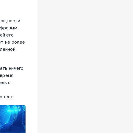
мощности.
ифровым
ей его
ет не более
еленной
ать ничего
 время,
ель с
оцент.