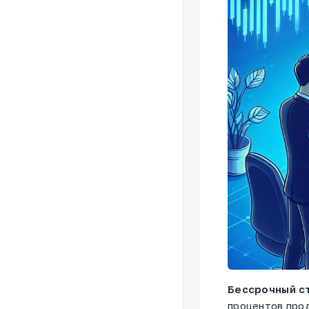
Бессрочный с
процентов прод