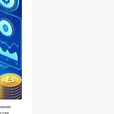
сление
ства.