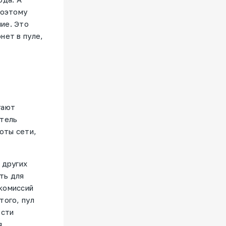
Поэтому
ие. Это
нет в пуле,
гают
атель
оты сети,
 других
ть для
комиссий
того, пул
ости
я