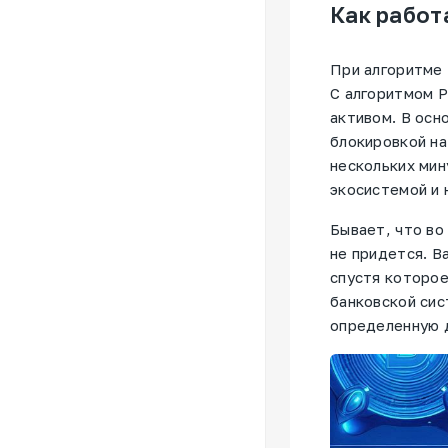
Как работ
При алгоритме 
С алгоритмом P
активом. В осн
блокировкой на
нескольких мин
экосистемой и
Бывает, что во
не придется. В
спустя которое
банковской сис
определенную д