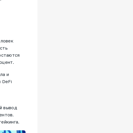
еловек
ость
 остаются
оцент.
ла и
 DeFi
ий вывод
ентов.
ейкинга.