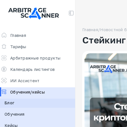
Главная
/
Новостной б
Главная
Стейкинг
Тарифы
Арбитражные продукты
Скринер для арбитража
Календарь листингов
Арбитраж фьючерсов 🔥
ИИ Ассистент
Free
Обучения/кейсы
Ставки финансирования
Блог
Сканер для арбитража
Обучения
New
DEX scanner
Кейсы
Калькулятор спредов