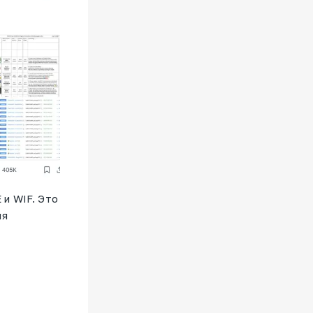
 и WIF. Это
ля