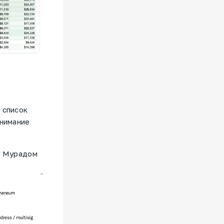
 список
внимание
с Мурадом