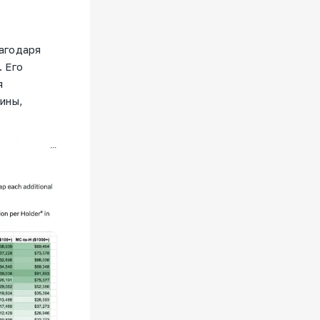
агодаря
 Его
я
ины,