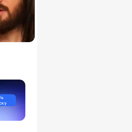
ть
ску