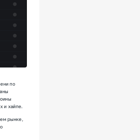
ени по
таны
коины
х и хайпе.
ьем рынке,
то