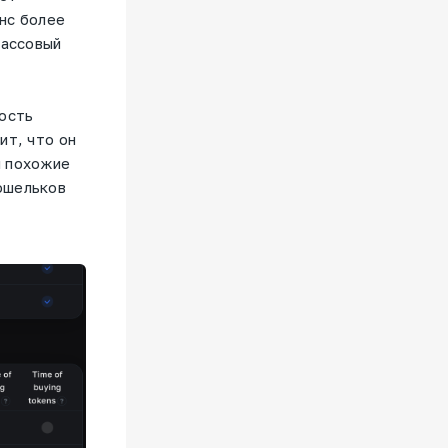
нс более
массовый
ность
ит, что он
и похожие
ошельков