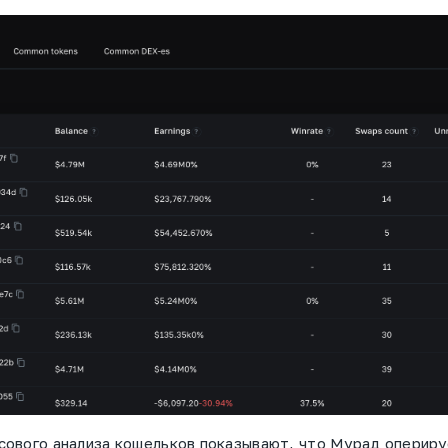
сового анализа кошельков показывают, что Мурад оперир