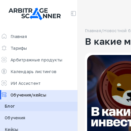
Главная
/
Новостной б
Главная
В какие 
Тарифы
Арбитражные продукты
Скринер для арбитража
Календарь листингов
Арбитраж фьючерсов 🔥
ИИ Ассистент
Free
Обучения/кейсы
Ставки финансирования
Блог
Сканер для арбитража
Обучения
New
DEX scanner
Кейсы
Калькулятор спредов