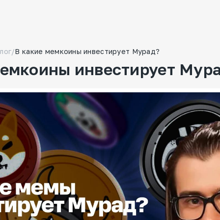
лог
/
В какие мемкоины инвестирует Мурад?
мемкоины инвестирует Мур