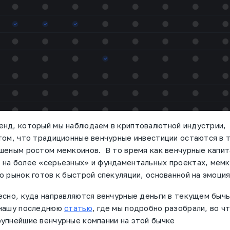
енд, который мы наблюдаем в криптовалютной индустрии,
том, что традиционные венчурные инвестиции остаются в т
шеным ростом мемкоинов. В то время как венчурные капи
 на более «серьезных» и фундаментальных проектах, мем
о рынок готов к быстрой спекуляции, основанной на эмоция
есно, куда направляются венчурные деньги в текущем быч
 нашу последнюю
статью
, где мы подробно разобрали, во ч
упнейшие венчурные компании на этой бычке