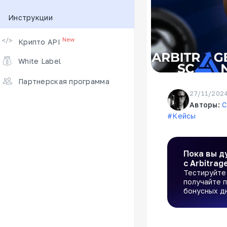
Инструкции
Поддерживаемые биржи
New
Крипто API
White Label
Партнерская программа
27/11/202
Авторы:
C
#Кейсы
Пока вы д
с Arbitrag
Тестируйте 
получайте п
бонусных д