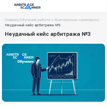
Главная
/
Обучения работе с Фьючерсным скринером
/
Неудачный кейс арбитража №3
Неудачный кейс арбитража №3