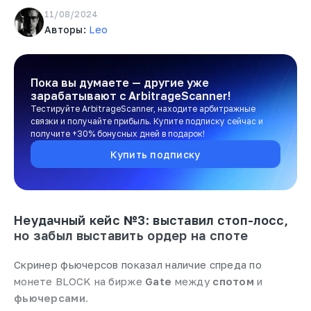
11/08/2024
Авторы:
Leo
Пока вы думаете — другие уже
зарабатывают
с ArbitrageScanner!
Тестируйте ArbitrageScanner, находите арбитражные
связки и получайте прибыль. Купите подписку сейчас и
получите +30% бонусных дней в подарок!
Купить подписку
Неудачный кейс №3: выставил стоп-лосс,
но забыл выставить ордер на споте
Скринер фьючерсов показал наличие спреда по
монете BLOCK на бирже
Gate
между
спотом
и
фьючерсами
.