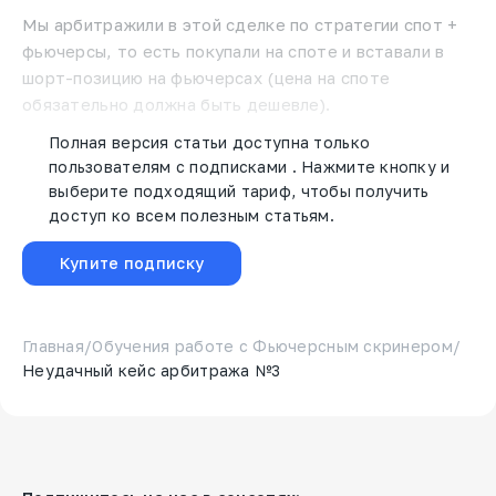
Мы арбитражили в этой сделке по стратегии спот +
фьючерсы, то есть покупали на споте и вставали в
шорт-позицию на фьючерсах (цена на споте
обязательно должна быть дешевле).
Полная версия статьи доступна только
пользователям с подписками . Нажмите кнопку и
выберите подходящий тариф, чтобы получить
доступ ко всем полезным статьям.
Купите подписку
Главная
/
Обучения работе с Фьючерсным скринером
/
Неудачный кейс арбитража №3