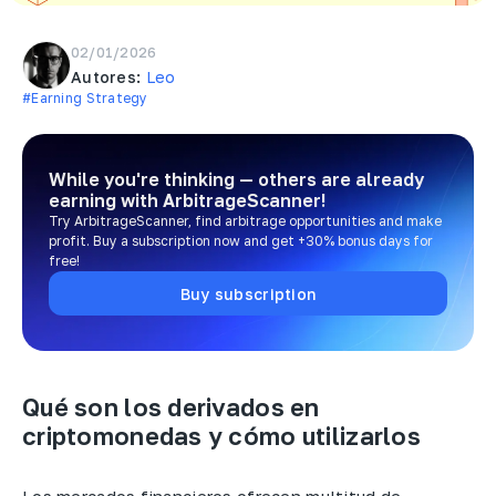
02/01/2026
Autores:
Leo
#Earning Strategy
While you're thinking — others are already
earning
with ArbitrageScanner!
Try ArbitrageScanner, find arbitrage opportunities and make
profit. Buy a subscription now and get +30% bonus days for
free!
Buy subscription
Qué son los derivados en
criptomonedas y cómo utilizarlos
Los mercados financieros ofrecen multitud de