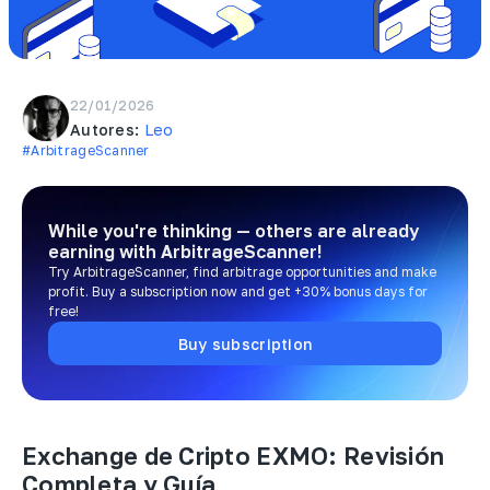
22/01/2026
Autores:
Leo
#ArbitrageScanner
While you're thinking — others are already
earning
with ArbitrageScanner!
Try ArbitrageScanner, find arbitrage opportunities and make
profit. Buy a subscription now and get +30% bonus days for
free!
Buy subscription
Exchange de Cripto EXMO: Revisión
Completa y Guía