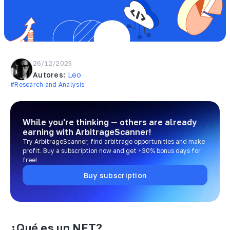
26/12/2025
Autores:
Leo
#Research and Analysis
While you're thinking — others are already
earning
with ArbitrageScanner!
Try ArbitrageScanner, find arbitrage opportunities and make
profit. Buy a subscription now and get +30% bonus days for
free!
Buy subscription
¿Qué es un NFT?