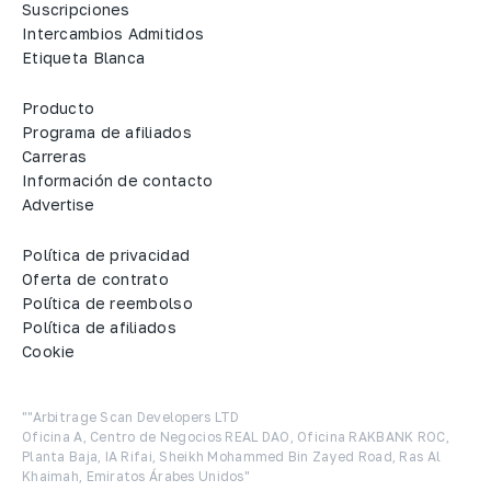
Suscripciones
Intercambios Admitidos
Etiqueta Blanca
Producto
Programa de afiliados
Carreras
Información de contacto
Advertise
Política de privacidad
Oferta de contrato
Política de reembolso
Política de afiliados
Cookie
""Arbitrage Scan Developers LTD

Oficina A, Centro de Negocios REAL DAO, Oficina RAKBANK ROC, 
Planta Baja, IA Rifai, Sheikh Mohammed Bin Zayed Road, Ras Al 
Khaimah, Emiratos Árabes Unidos"