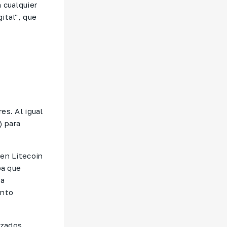
 cualquier
ital", que
es. Al igual
) para
 en Litecoin
ba que
 a
ento
izados