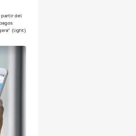
partir del
 pagos
era" (light)