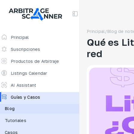
Principal
/
Blog de noti
Principal
Qué es Lit
Suscripciones
red
Productos de Arbitraje
Cribador de Arbitraje
Listings Calendar
Arbitraje Perpetuo
AI Assistant
Free
Guías y Casos
Funding Rates
Blog
Escáner de Arbitraje
Tutoriales
New
Escáner DEX
Casos
Spreads Calculator