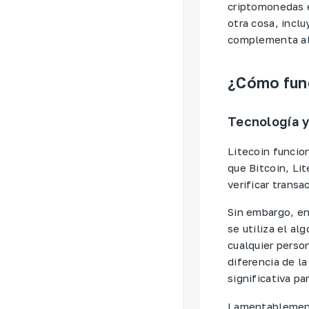
criptomonedas e
otra cosa, incl
complementa al B
¿Cómo func
Tecnología y
Litecoin funcio
que Bitcoin, Li
verificar trans
Sin embargo, en
se utiliza el al
cualquier perso
diferencia de l
significativa pa
Lamentablemente