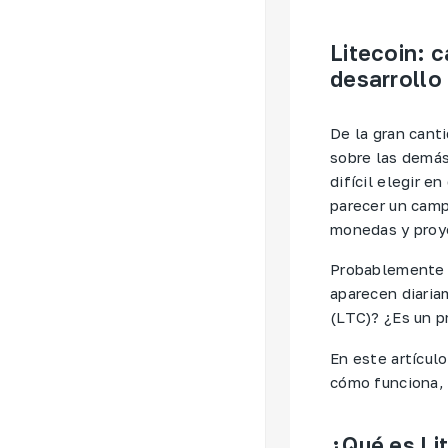
Litecoin: c
desarrollo
De la gran can
sobre las demás
difícil elegir e
parecer un camp
monedas y proye
Probablemente e
aparecen diaria
(LTC)? ¿Es un p
En este artícul
cómo funciona, 
¿Qué es Li