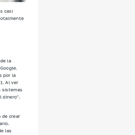
s casi
 totalmente
 de la
 Google.
s por la
1. Al ver
s sistemas
l dinero".
 de crear
ario.
de las