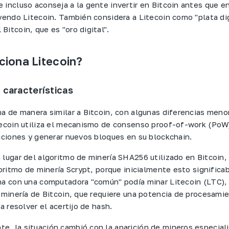
 incluso aconseja a la gente invertir en Bitcoin antes que en
uyendo Litecoin. También considera a Litecoin como "plata dig
itcoin, que es "oro digital".
iona Litecoin?
 características
na de manera similar a Bitcoin, con algunas diferencias menor
tecoin utiliza el mecanismo de consenso proof-of-work (PoW
acciones y generar nuevos bloques en su blockchain.
 lugar del algoritmo de minería SHA256 utilizado en Bitcoin,
goritmo de minería Scrypt, porque inicialmente esto significa
na con una computadora "común" podía minar Litecoin (LTC),
a minería de Bitcoin, que requiere una potencia de procesami
ra resolver el acertijo de hash.
, la situación cambió con la aparición de mineros especial