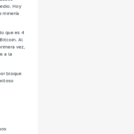
medio. Hoy
e minería
lo que es 4
Bitcoin. Al
primera vez,
e a la
por bloque
xitoso
hos