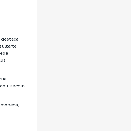
l destaca
sultarte
uede
sus
que
on Litecoin
a moneda,