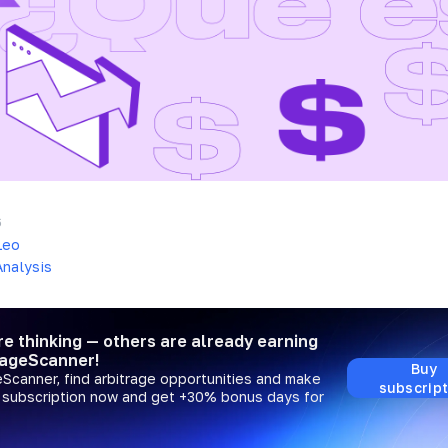
6
Leo
nalysis
re thinking — others are already earning
rageScanner!
Buy
eScanner, find arbitrage opportunities and make
subscript
a subscription now and get +30% bonus days for