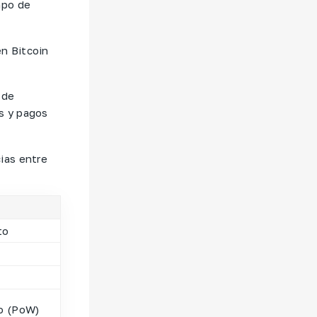
mpo de
n Bitcoin
 de
s y pagos
ias entre
to
jo (PoW)