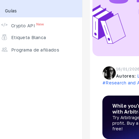
Guías
Intercambios Admitidos
New
Crypto API
Etiqueta Blanca
Programa de afiliados
16/01/202
Autores:
#Research and A
While you'
with Arbit
Try Arbitrag
profit. Buy 
free!