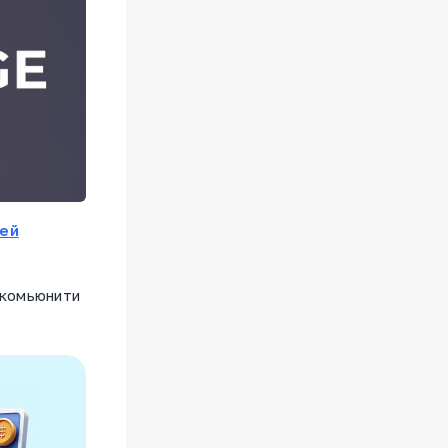
ей
 комьюнити