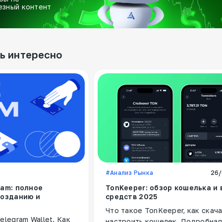
езный контент
ь интересно
#Анализ Рынка
26/
ram: полное
TonKeeper: обзор кошелька и
созданию и
средств 2025
Что такое TonKeeper, как скача
elegram Wallet. Как
настроить кошелек. Подробная