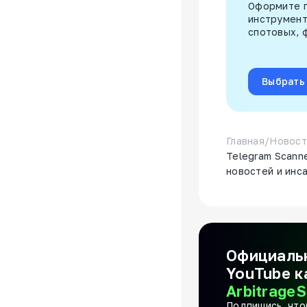
Оформите п
инструмент
спотовых, 
Выбрать
Главная
/
Новост
Telegram Scann
новостей и инс
Официаль
YouTube к
ArbitrageS
Подпишись, что