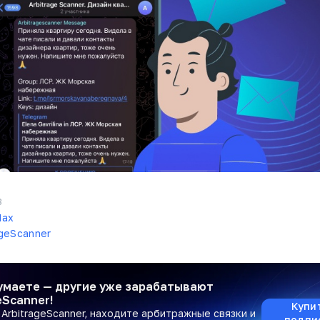
3
ax
ageScanner
умаете — другие уже зарабатывают
eScanner!
Купи
ArbitrageScanner, находите арбитражные связки и
подпи