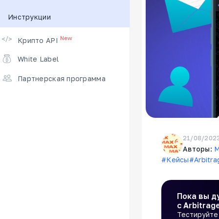
Инструкции
Поддерживаемые биржи
New
Крипто API
White Label
Партнерская программа
21/08/202
Авторы:
M
#Кейсы
#Arbitr
Пока вы д
с Arbitrag
Тестируйте 