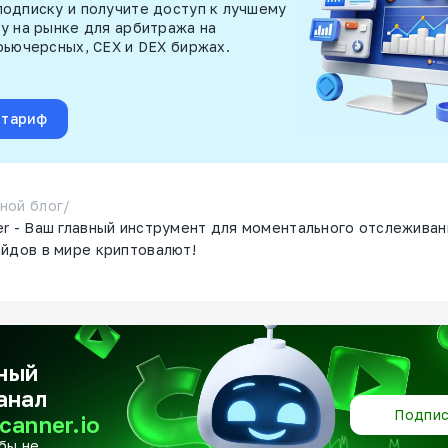
одписку и получите доступ к лучшему
у на рынке для арбитража на
фьючерсных, CEX и DEX биржах.
 тариф
ной блог
/
er - Ваш главный инструмент для моментального отслеживан
айдов в мире криптовалют!
ный
анал
Подпис
canner.io
бы не