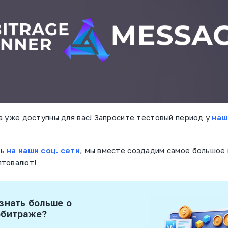
а уже доступны для вас!
Запросите тестовый период у
наш
сь
на наши соц. сети
, мы вместе создадим самое большое
птовалют!
знать больше о
рбитраже?