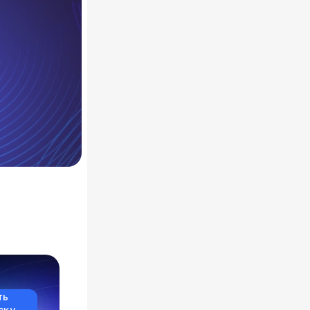
ть
ску