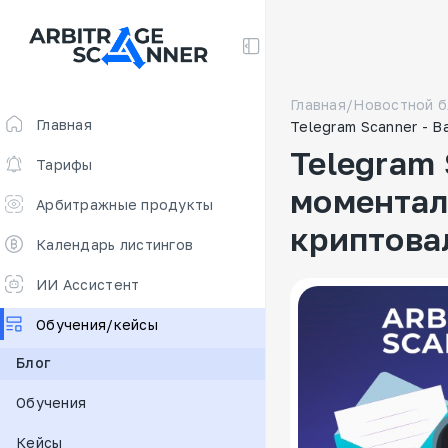
Главная
/
Новостной б
Главная
Telegram Scanner - 
Telegram
Тарифы
моментал
Арбитражные продукты
криптова
Скринер для арбитража
Календарь листингов
Арбитраж фьючерсов 🔥
ИИ Ассистент
Free
Обучения/кейсы
Ставки финансирования
Блог
Сканер для арбитража
Обучения
New
DEX scanner
Кейсы
Калькулятор спредов