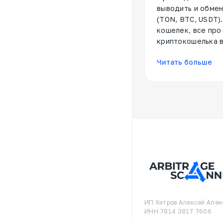
выводить и обмен
(TON, BTC, USDT)
кошелек, все про
криптокошелька в
Читать больше
ИП Хитров Алексей Алек
ИНН 7814 3817 7606