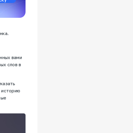
нка.
нных вами
ых слов в
указать
т историю
рые