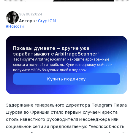
30/08/2024
Авторы:
CryptON
#Новости
Пока вы думаете — другие уже
зарабатывают
с ArbitrageScanner!
Тестируйте ArbitrageScanner, находите арбитражные
связки и получайте прибыль. Купите подписку сейчас и
получите +30% бонусных дней в подарок!
Купить подписку
Задержание генерального директора Telegram Павла
Дурова во Франции стало первым случаем ареста
столь известного руководителя мессенджера или
социальной сети за предполагаемую "неспособность