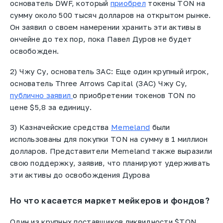
основатель DWF, который
приобрел
токены TON на
сумму около 500 тысяч долларов на открытом рынке.
Он заявил о своем намерении хранить эти активы в
ончейне до тех пор, пока Павел Дуров не будет
освобожден.
2) Чжу Су, основатель 3AC: Еще один крупный игрок,
основатель Three Arrows Capital (3AC) Чжу Су,
публично заявил
о приобретении токенов TON по
цене $5,8 за единицу.
3) Казначейские средства
Memeland
были
использованы для покупки TON на сумму в 1 миллион
долларов. Представители Memeland также выразили
свою поддержку, заявив, что планируют удерживать
эти активы до освобождения Дурова
Но что касается маркет мейкеров и фондов?
Один из крупных поставщиков ликвидности $TON