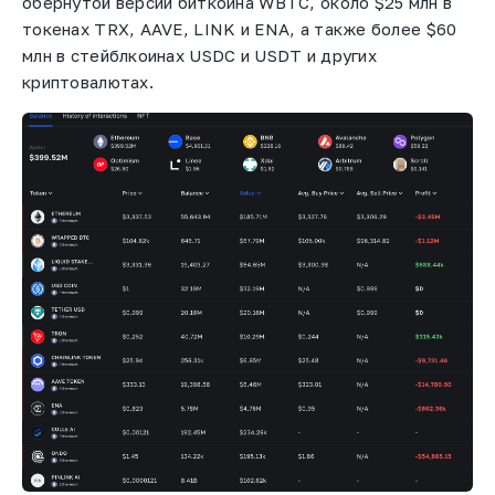
обернутой версии биткоина WBTC, около $25 млн в
токенах TRX, AAVE, LINK и ENA, а также более $60
млн в стейблкоинах USDC и USDT и других
криптовалютах.