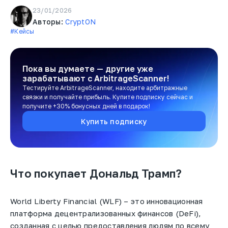
23/01/2026
Авторы:
CryptON
#Кейсы
Пока вы думаете — другие уже
зарабатывают
с ArbitrageScanner!
Тестируйте ArbitrageScanner, находите арбитражные
связки и получайте прибыль. Купите подписку сейчас и
получите +30% бонусных дней в подарок!
Купить подписку
Что покупает Дональд Трамп?
World Liberty Financial (WLF) – это инновационная
платформа децентрализованных финансов (DeFi),
созданная с целью предоставления людям по всему