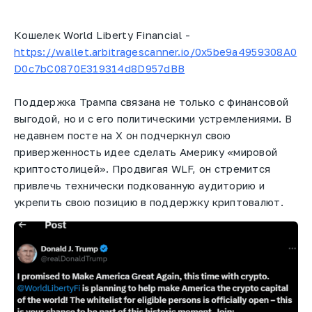
Кошелек World Liberty Financial -
https://wallet.arbitragescanner.io/0x5be9a4959308A0
D0c7bC0870E319314d8D957dBB
Поддержка Трампа связана не только с финансовой
выгодой, но и с его политическими устремлениями. В
недавнем посте на X он подчеркнул свою
приверженность идее сделать Америку «мировой
криптостолицей». Продвигая WLF, он стремится
привлечь технически подкованную аудиторию и
укрепить свою позицию в поддержку криптовалют.