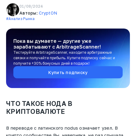
01/08/2024
Авторы:
CryptON
#Анализ Рынка
Пока вы думаете — другие уже
зарабатывают
с ArbitrageScanner!
Тестируйте ArbitrageScanner, находите арбитражные
связки и получайте прибыль. Купите подписку сейчас и
получите +30% бонусных дней в подарок!
Купить подписку
ЧТО ТАКОЕ НОДА В
КРИПТОВАЛЮТЕ
В переводе с латинского nodus означает узел. В
крипто сообществе Вы, наверняка, не раз слышала